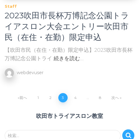
Staff
2023吹田市長杯万博記念公園トラ
イアスロン大会エントリー吹田市
民（在住・在勤）限定申込
【吹田市民（在住・在勤）限定申込】2023吹田市長杯
万博記念公園トライ
続きを読む…
webdevuser
投
前へ
1
2
3
4
…
8
次へ
稿
吹田市トライアスロン教室
の
検
検索…