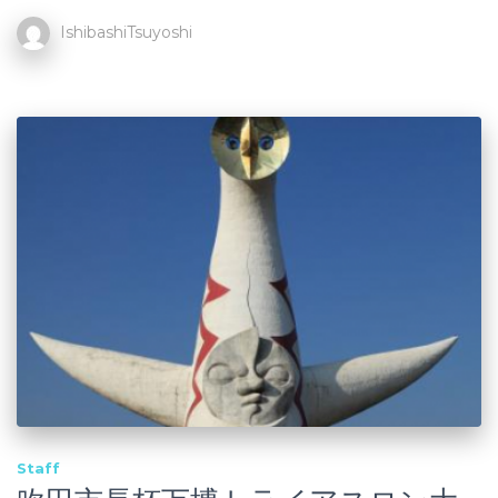
IshibashiTsuyoshi
Staff