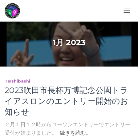
ナビゲ
1月 2023
TsIshibashi
2023吹田市長杯万博記念公園トラ
イアスロンのエントリー開始のお
知らせ
２月１日１２時からローソンエントリーでエントリー
受付が始まりました。
続きを読む…