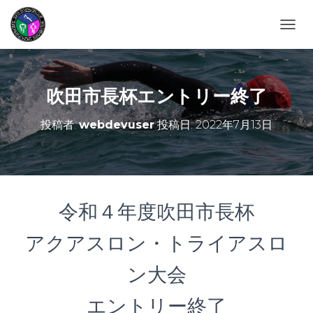
ナビゲ
吹田市長杯エントリー終了
投稿者:
webdevuser
投稿日:
2022年7月13日
令和４年度吹田市長杯
アクアスロン・トライアスロ
ン大会
エントリー終了